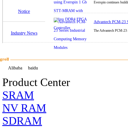
Everspin continues build
Notice
Advantech PCM-23 S
The Advantech PCM-23 se
Industry News
groll
Alibaba
baidu
Product Center
SRAM
NV RAM
SDRAM