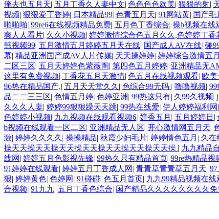
俺去也五月天
|
五月丁香久人妻中文
|
色色色色欧美
|
狠狠的射
|
视频
|
狠狠爱丁香婷
|
日本精品99
|
色青五月天
|
91网站黄
|
国产毛
啪啪啪
|
99re6在线视频精品免费
|
五月色丁香综合
|
操b视频在线
爽人人看片
|
久久小视频
|
婷婷激情综合色五月久久,色婷婷丁香
韩视频99
|
五月激情五月婷婷五月天在线
|
国产成人AV在线
|
碰9
幕
|
精品亚洲国产成AV人片传媒
|
天天操婷婷
|
婷婷综合激情五
二区三区
|
五月天婷婷色紫薇阁
|
第四色五月婷婷
|
亚洲精品无A
这里有免费视频
|
丁香花五月天激情
|
色五月在线视频观看
|
欧美
96热在精品国产,
|
五月天天堂久久
|
色综合99无码
|
噜噜视频
|
9
品二二三三区
|
色情五月婷
|
色婷亚洲
|
99热这只有
|
久99久视频
|
久久久人妻
|
婷婷99狠狠躁天天躁
|
99热在线爱
|
伊人婷婷福利网
色婷婷小视频
|
九九视频在线观看视频6
|
婷香五月
|
五月婷婷日
|
b视频在线观看一区二区
|
亚洲精品无人区
|
开心激情网五月天
|
激
|
婷婷久久久久
|
操操精品
|
秋霞少妇毛片
|
婷婷情色五月
|
久在
操天天操天天操天天操天天操天天操天天操天天操
|
九九精品
线网
|
婷婷五月色影视先锋
|
99热久只有精品首页
|
99re热精品
91婷婷在线观看
|
婷婷五月丁香成人网
|
青青草青青草五月天
|
9
狠
|
婷婷黄色
|
色婷网
|
91碰碰
|
色五月首页
|
九九99精品视频在线
合视频
|
91九九
|
五月丁香色综合
|
国产精品久久久久久久久久免