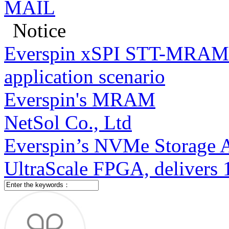
Notice
Everspin xSPI STT-MRAM c
application scenario
Everspin's MRAM
NetSol Co., Ltd
Everspin’s NVMe Storage 
UltraScale FPGA, delivers