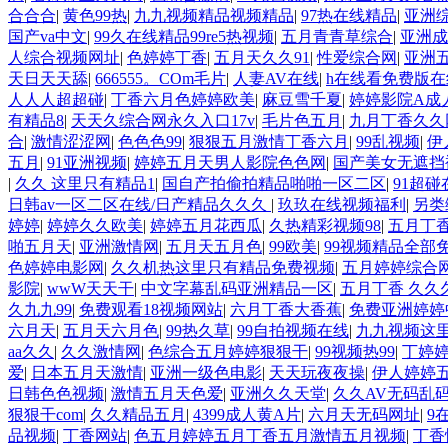
合合合
|
黄色99热
|
九九视频精品视频精品
|
97热在线精品
|
亚洲
国产va中文
|
99久在线精品99re5热视频
|
五月青青草综合
|
亚洲成
人综合视频网址
|
色婷婷丁香
|
五月天久久91
|
性爱综合网
|
亚洲
天日天天舔
|
666555。COm毛片
|
人妻AV在线
|
h在线看免费版在
人人人超超碰
|
丁香六月色婷婷欧美
|
麻豆雪千夏
|
婷婷影院A成
有精品8
|
天天久综合网永久入口17v
|
毛片色五月
|
九月丁香久久
合
|
激情涩涩网
|
色色色99
|
狠狠五月激情丁香六月
|
99乱视频
|
伊
五月
|
91亚洲视频
|
婷婷五月天男人影院色色网
|
国产美女无遮挡
|
久久 这里只有精品1
|
国自产拍偷拍精品啪啪一区二区
|
91超
日韩av一区二区在线/日产精品久久久
|
玖玖在线视频福利
|
另类
婷婷
|
婷婷久久欧美
|
婷婷五月花西瓜
|
久热精彩视频98
|
五月丁
啪五月天
|
亚洲激情网
|
五月天五月色
|
99欧美
|
99视频精品全部
色婷婷电影网
|
久久机热这里只有精品免费视频
|
五月婷婷综合
影院
|
wwW天天干
|
中文字幕乱码亚洲精品一区
|
五月丁香 久久
久九九99
|
免费观看18视频网站
|
六月丁香大香蕉
|
免费亚洲婷婷
六月天
|
五月天六月色
|
99热久草
|
99自拍视频在线
|
九九视频这
aa久久
|
久久激情网
|
色综合五月婷婷狠狠干
|
99视频热99
|
丁婷
爱
|
日本五月天激情
|
亚洲一级色电影
|
天天玩夜夜操
|
伊人婷婷
日韩色色视频
|
激情五月天色爱
|
亚洲久久天堂
|
久久AV无码乱
狠狠干com
|
久久精品五月
|
4399成人黄A片
|
六月天无码网址
|
9
品视频
|
丁香网站
|
色五月婷婷五月丁香五月激情五月视频
|
丁香