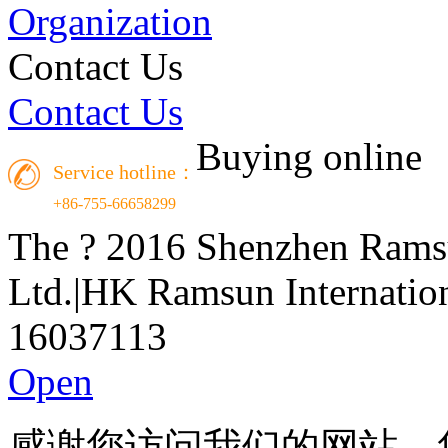
Organization
Contact Us
Contact Us
Buying online
Service hotline：
+86-755-66658299
The ? 2016 Shenzhen Ramsu
Ltd.|HK Ramsun Internatio
16037113
Open
感谢您访问我们的网站，