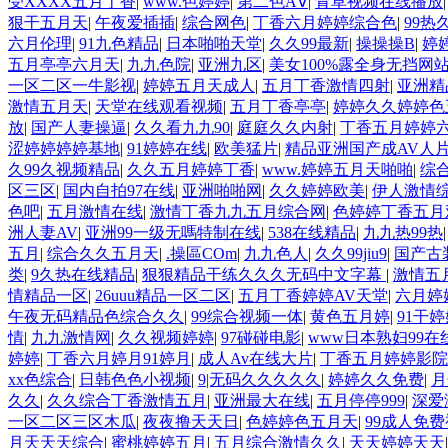
受XXXX五月丁香
|
www.色婷婷
|
第二色AⅤ
|
青草视频在线播放
狠干五月天
|
午夜爱插插
|
综合网色
|
丁香六月婷婷综合色
|
99热
六月伦理
|
91九色精品
|
日本啪啪天堂
|
久久99最新
|
操操操B
|
婷
五月亭亭六月天
|
九九色院
|
亚洲九区
|
美女100%露全身无挡网
一区二区一牛影视
|
婷婷五月天成人
|
五月丁香激情四射
|
亚洲精
激情五月天
|
天堂在线观看视频
|
五月丁香亭亭
|
婷婷久久婷婷色
放
|
国产人妻操逼
|
久久看九九90
|
庭庭久久内射
|
丁香五月婷婷
涩婷婷婷婷基地
|
91婷婷在线
|
欧美猛片
|
精品亚洲国产成AV人
久99久视频精品
|
久久五月婷婷丁香
|
www.婷婷五月天啪啪
|
综
区三区
|
国内自拍97在线
|
亚洲啪啪网
|
久久婷婷欧美
|
伊人激情
色吧
|
五月激情在线
|
激情丁香九九五月综合网
|
色婷婷丁香五月
洲人妻AV
|
亚洲99一级无嗎特制在线
|
538在线精品
|
九九热99热
五月
|
综合久久五月天
|
.操區COm
|
九九色人
|
久久99jiu9
|
国产古
类
|
9久热在线精品
|
狠狠精品干练久久久无码中文字幕
|
激情五
情精品一区
|
26uuu精品一区二区
|
五月丁香婷婷AV天堂
|
六月婷
午夜无码精品色综合久久
|
99综合视频一体
|
黄色五月婷
|
91干
情
|
九九激情网
|
久久视频婷婷
|
97碰碰电影
|
www日本熟妇99在
婷婷
|
丁香六月婷月91婷月
|
成人Av在线大片
|
丁香五月婷婷影院
xx色综合
|
日韩色色小视频
|
9|无码久久久久久
|
婷婷久久免费
|
月
久久
|
久久综合丁香激情五月
|
亚洲最大在线
|
五月停停999
|
深爱
一区二区三区木瓜
|
夜夜撸天天日
|
色婷婷色五月天
|
99成人免
月天天天综合
|
蜜桃婷婷五月
|
五月综合激情久久
|
天天婷婷天天