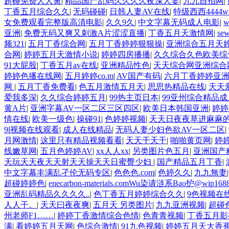
超碰免费人人肏
|
精品国产乱码久久久久夜深人妻
|
九九自拍网
|
丁香五月综合久久
|
无码碰碰
|
日韩人妻AV在线
|
特级西西4444
女免费观看完整版高清电影
|
久久9久
|
中文字幕无码成人电影
|
w
亚洲
|
免费无码又爽又刺激A片涩涩直播
|
丁香五月天激情网
|
sew
频321
|
五月丁香综合网
|
五月丁香婷婷狠狠操
|
亚洲综合五月天
合网
|
婷婷五月天激情小说
|
婷婷四房播播
|
久久综合久色欧美综
91大屁股
|
丁香五月av在线
|
亚洲精品性色
|
天天综合网亚洲综合
婷婷色播在线网
|
五月婷婷co.m
|
AV国产有码
|
六月丁香婷婷亚
网
|
五月丁香免费看
|
色五月激情五月天
|
思思热精品在线
|
天天
爱我多深
|
久久综合婷婷五月
|
99热主页日本
|
99亚州综合精品成
黄A片
|
亚洲字幕AV一区二区三区四区
|
欧美日本韩国亚洲
|
婷婷
情在线
|
欧美一级色
|
操碰91
|
色婷婷视频
|
天天日夜夜草进麻麻
9l视频在线观看
|
成人在线精品
|
无码人妻少妇色欲AV一区二区
|
月网激情
|
这里只有精品视频看看
|
天天干天干
|
啪啪黄页网
|
婷
线嫩草网
|
五月色婷婷AV
|
xx人人xx
|
另类图片色五月
|
亚洲国产
天玩天天夜天天射天天操天天日蜜臀少妇
|
国产精品五月丁香
|
中文字幕丰满乱孑伦无码专区
|
色色色.com
|
色婷久久
|
九九無妻
超碰婷婷色
|
enecarbon-materials.comWu染请涟系Bao护@wip168
亚洲乱码精品久久久久..
|
色丁香五月婷婷综合久久
|
9色视频在
人人干。
|
天天曰夜夜爽
|
五月天 另类图片
|
九九亚洲视频
|
超碰
州老师F1……
|
婷婷丁香激情综合色情
|
色青青视频
|
丁香五月影
满
|
看婷婷五月天网
|
色综合激情
|
91九色视频
|
婷婷五月天大香