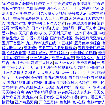
线
|
色播播之激情五月婷婷
|
五月丁香婷婷综合激情基地
|
丁香婷
频这里有精品
|
色噜噜婷婷
|
综合久久六月
|
五月天婷婷乱论小说
洲人妻AV
|
99热成人
|
91男人操女人视频
|
婷婷成人av
|
日本在线观
五月丁香激情深爱婷婷
|
伊人五月天在线
|
涩婷婷五月天在线精
久
|
九九婷婷热
|
中文字幕五月久久婷婷
|
99ri在线观看视频
|
梁铮
观看
|
大香蕉久久
|
国产小精品
|
人妻丰满精品一区二区A片
|
日韩
爱97超碰
|
天天日夜夜B久久
|
天天射天天射一道本日本社区
|
中
洲精品无人区
|
丁香六月综合
|
国产精品社区
|
婷婷五月天激情在
五月丁香亚洲
|
九九热99视频在线
|
99区视频
|
五月色婷婷综合
|
线 - 青蛙AV
|
亚洲狠9
|
五月丁香六月激情综合
|
五月天无码视屏
妻
|
色综合香蕉
|
人妻射精AV
|
五月婷婷久
|
99欧州偷拍视频
|
激
月丁香婷婷三级
|
亚洲AV网站
|
欧美日本国产
|
激情久久久
|
五月
综合
|
五月天社区婷婷丁香社区
|
成人做爰A片免费看视频
|
超级
婷
|
丁香女人五月天
|
五月天综合在线观看视频
|
精品亚洲国产成
月综合激情久久潮喷
|
天天爽天天爽
|
www.91五月
|
五月六月播
频
|
五月天开心网
|
色碰碰
|
九九色热视频
|
国产精品一区在线观
天
|
九九精品亚洲
|
99热欲
|
亚洲激情电影五月天色婷婷丁香一起
美女视频
|
WWW.桔色成人.COM
|
五月婷婷丁香
|
操一区
|
亚洲va
天天拍夜夜爽
|
99这里有精品视频
|
97在线视频人妻九色
|
天天久
月婷婷首页
|
九九色99
|
色吧婷婷
|
五月婷婷丁香
|
激情丁香五月
情视频
|
亚洲精品另类
|
开心五月婷
|
色色操
|
色5在线
|
色欲av伊