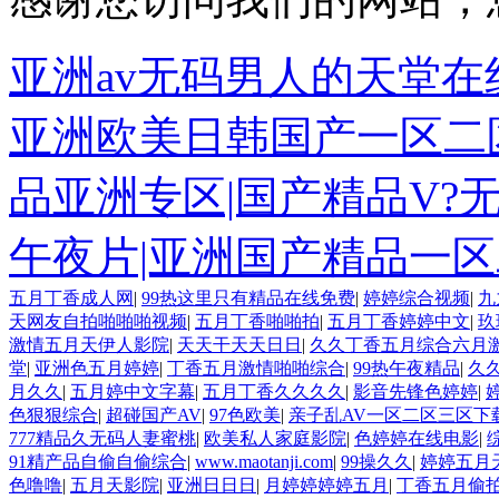
亚洲av无码男人的天堂在
亚洲欧美日韩国产一区二区
品亚洲专区|国产精品V?
午夜片|亚洲国产精品一
五月丁香成人网
|
99热这里只有精品在线免费
|
婷婷综合视频
|
九
天网友自拍啪啪啪视频
|
五月丁香啪啪拍
|
五月丁香婷婷中文
|
玖
激情五月天伊人影院
|
天天干天天日日
|
久久丁香五月综合六月
堂
|
亚洲色五月婷婷
|
丁香五月激情啪啪综合
|
99热午夜精品
|
久久
月久久
|
五月婷中文字幕
|
五月丁香久久久久
|
影音先锋色婷婷
|
色狠狠综合
|
超碰国产AV
|
97色欧美
|
亲子乱AV一区二区三区下
777精品久无码人妻蜜桃
|
欧美私人家庭影院
|
色婷婷在线电影
|
91精产品自偷自偷综合
|
www.maotanji.com
|
99操久久
|
婷婷五月
色噜噜
|
五月天影院
|
亚洲日日日
|
月婷婷婷婷五月
|
丁香五月偷