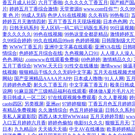
香五月成人社区
|
六月丁香啪
|
久久久久久丁香五月
|
国产精产国
片
|
婷婷五月丁香综合激情
|
天堂资源8
|
www.com任你艹
|
久久9
黄 色 片
|
99成人无码
|
色伊人91在线视频
|
久久有码
|
99热每日
|
婷婷五月天激情四射
|
五月丁香五月天现场视频
|
日本色色网
|
六
月
|
日韩无码系列
|
无人区码一码二码三码医生系列
|
99日逼视频
妻久久久久久
|
99色在线视频
|
99热这里全都是精品
|
激情婷婷五
久99综合婷婷
|
99久在线精品99re8
|
色婷婷视频
|
日韩限制级大
费
|
WWW丁香五月
|
亚洲中文字幕在线观看
|
亚洲VA在线
|
日韩
情综合
|
色婷婷五月综合在线
|
九色视频入口91
|
人人摸人人澡人
色色,网站
|
.comwww在线观看免费操
|
69色婷婷
|
激情精品久久
|
五月丁香综合
|
WWW.天天日
|
91性交在线播放
|
激情www
|
操逼
线视频
|
狠狠精品干练久久久无码中文字幕
|
五月天在线视频尤
网站
|
国产亚洲精品AAAA片APP
|
日本成人噜噜
|
91人人网
|
五
月婷婷色色爱
|
射久久丁香五月
|
中文字幕丁香五月
|
殴美日韩成
说网
|
91麻豆国产三级精品福利在线观看
|
裸体做A爰片毛片A片
美日韩成人一区二区
|
97在线观视频免费观看
|
久久人妻视频
|
婷
caobi四区
|
另类视屏
|
亚洲av
|
97婷婷狠狠
|
丁香五月色五月婷婷
有精品免费视频
|
久久激情综合
|
色五月婷婷操逼
|
日韩久久系列
美私人家庭影院
|
西西人体大胆WWW444
|
五月天婷婷导航
|
ww
入口五月婷婷六月香
|
婷婷色偷拍
|
电影91久久久
|
狠狠五月天
|
日本
|
九九精品9
|
天天插天天插
|
中文AV在线播放
|
欧美婷婷精