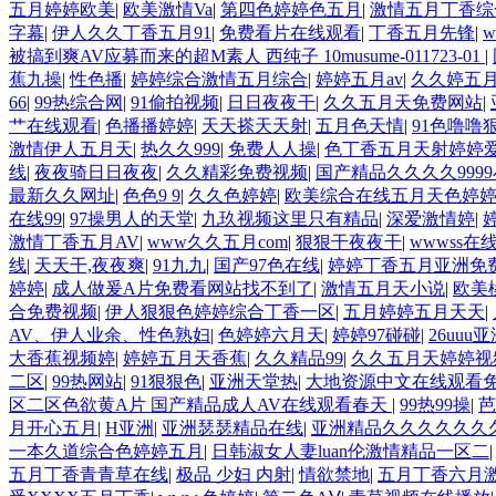
五月婷婷欧美
|
欧美激情Va
|
第四色婷婷色五月
|
激情五月丁香综
字幕
|
伊人久久丁香五月91
|
免费看片在线观看
|
丁香五月先锋
|
被搞到爽AV应募而来的超M素人 西纯子 10musume-011723-01
|
蕉九操
|
性色播
|
婷婷综合激情五月综合
|
婷婷五月av
|
久久婷五
66
|
99热综合网
|
91偷拍视频
|
日日夜夜干
|
久久五月天免费网站
|
艹在线观看
|
色播播婷婷
|
天天搽天天射
|
五月色天情
|
91色噜噜
激情伊人五月天
|
热久久999
|
免费人人操
|
色丁香五月天射婷婷
线
|
夜夜骑日日夜夜
|
久久精彩免费视频
|
国产精品久久久久999
最新久久网址
|
色色9 9
|
久久色婷婷
|
欧美综合在线五月天色婷
在线99
|
97操男人的天堂
|
九玖视频这里只有精品
|
深爱激情婷
|
激情丁香五月AV
|
www久久五月com
|
狠狠干夜夜干
|
wwwss在
线
|
天天干,夜夜爽
|
91九九
|
国产97色在线
|
婷婷丁香五月亚洲免
婷婷
|
成人做爰A片免费看网站找不到了
|
激情五月天小说
|
欧美
合免费视频
|
伊人狠狠色婷婷综合丁香一区
|
五月婷婷五月天天
|
AV、伊人业余、性色熟妇
|
色婷婷六月天
|
婷婷97碰碰
|
26uu
大香蕉视频婷
|
婷婷五月天香蕉
|
久久精品99
|
久久五月天婷婷视
二区
|
99热网站
|
91狠狠色
|
亚洲天堂热
|
大地资源中文在线观看
区二区色欲黄A片 国产精品成人AV在线观看春天
|
99热99操
|
芭
月开心五月
|
H亚洲
|
亚洲瑟瑟精品在线
|
亚洲精品久久久久久久
一本久道综合色婷婷五月
|
日韩淑女人妻luan伦激情精品一区二
五月丁香青青草在线
|
极品 少妇 内射
|
情欲禁地
|
五月丁香六月